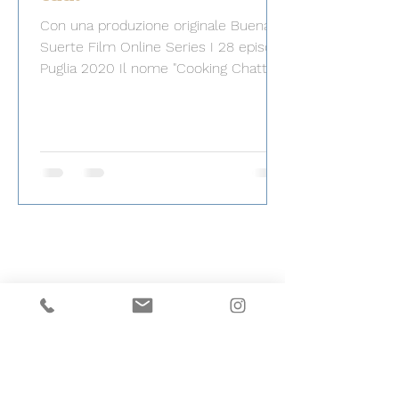
Con una produzione originale Buena
Suerte Film Online Series I 28 episodi,
Puglia 2020 Il nome "Cooking Chatter"
dice tutto. L'attore...
ÜBER UNS I
WORK I
KONTAKT
© 2021 Buena Suerte Film I
Impressum