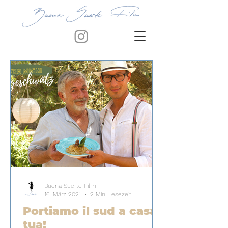
Buena Suerte Film
16. März 2021
2 Min. Lesezeit
Portiamo il sud a casa
tua!