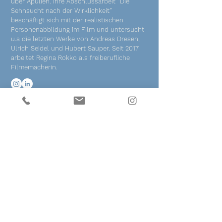
über Apulien. Ihre Abschlussarbeit “Die
Sehnsucht nach der Wirklichkeit”
beschäftigt sich mit der realistischen
Personenabbildung im Film und untersucht
u.a die letzten Werke von Andreas Dresen,
Ulrich Seidel und Hubert Sauper. Seit 2017
arbeitet Regina Rokko als freiberufliche
Filmemacherin.