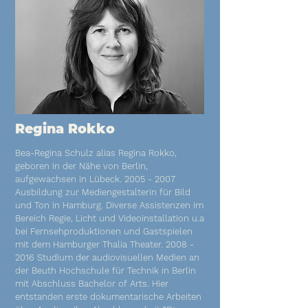
Regina Rokko
Bea-Regina Schulz alias Regina Rokko,
geboren in der Nähe von Berlin,
aufgewachsen in Lübeck.
2005 - 2007
Ausbildung zur Mediengestalterin für Bild
und Ton in Hamburg. Diverse Assistenzen im
Bereich Regie, Licht und Videoinstallation u.a
bei Fernsehproduktionen und Gastspielen
mit dem Hamburger Thalia Theater.
2008 -
2016
Studium der audiovisuellen Medien an
der Beuth Hochschule für Technik in Berlin
mit Abschluss Bachelor of Arts. Hier
entstanden erste dokumentarische Arbeiten