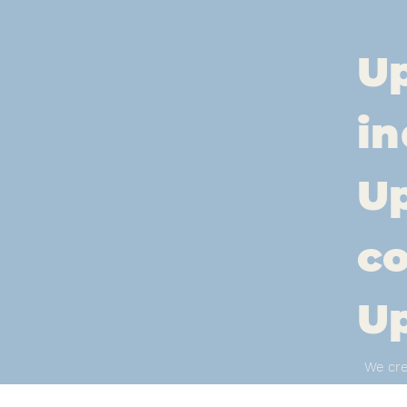
Up
in
Up
c
Up
We cre