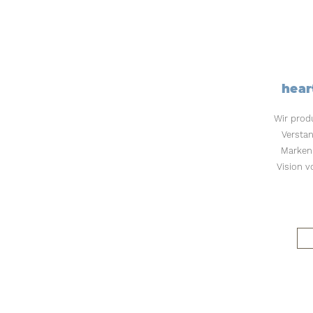
hear
Wir produ
Versta
Marken 
Vision v