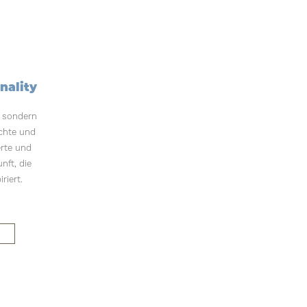
nality
, sondern
ichte und
erte und
nft, die
riert.