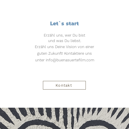
Let`s start
Erzähl uns, wer Du bist
und was Du liebst.
Erzähl uns Deine Vision von einer
guten Zukunft! Kontaktiere uns
unter
info@buenasuertefilm.com
Kontakt