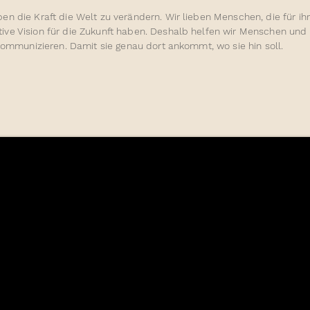
en die Kraft die Welt zu verändern. Wir lieben Menschen, die für ih
ive Vision für die Zukunft haben. Deshalb helfen wir Menschen und
 kommunizieren. Damit sie genau dort ankommt, wo sie hin soll.