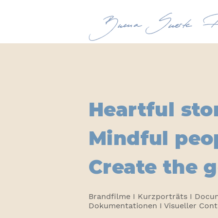
Heartful sto
Mindful peo
Create the g
Brandfilme I Kurzporträts I Docu
Dokumentationen I Visueller Con