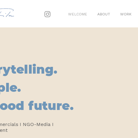
WELCOME
ABOUT
WORK
rytelling.
ple.
ood future.
mercials I NGO-Media I
tent